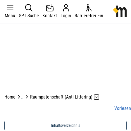
Kopfzeile
zur Starts
Menu
GPT Suche
Kontakt
Login
Barrierefrei Ein
Hauptnavigation
Hauptinhalt
zur Startseite
Direkt zur Hauptnavigation
Direkt zum Inhalt
Direkt zur Suche
Direkt zum Stichwortverzeichnis
Home
Raumpatenschaft (Anti Littering)
Vorlesen
Inhaltsverzeichnis