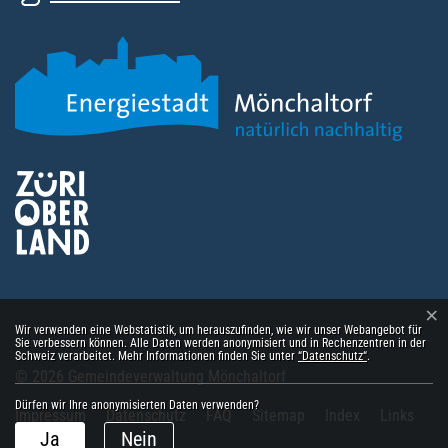
×
Webstatistik
Wir verwenden eine Webstatistik, um herauszufinden, wie wir unser Webangebot für
Sie verbessern können. Alle Daten werden anonymisiert und in Rechenzentren in der
Schweiz verarbeitet. Mehr Informationen finden Sie unter
“Datenschutz“
.
Toolbar
© 2026 Gemeindeverwaltung Mönchaltorf
Dürfen wir Ihre anonymisierten Daten verwenden?
Impressum
Datenschutz
FAQ
Sitemap
Index
Links
Ja
Nein
Extranet