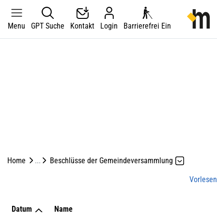
Kopfzeile
zur Starts
Menu
GPT Suche
Kontakt
Login
Barrierefrei Ein
Hauptnavigation
Hauptinhalt
zur Startseite
Direkt zur Hauptnavigation
Direkt zum Inhalt
Direkt zur Suche
Direkt zum Stichwortverzeichnis
Home
Beschlüsse der Gemeindeversammlung
Vorlesen
Datum
Name