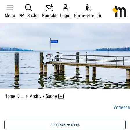
Kopfzeile
zur Starts
Menu
GPT Suche
Kontakt
Login
Barrierefrei Ein
Hauptnavigation
Hauptinhalt
zur Startseite
Direkt zur Hauptnavigation
Direkt zum Inhalt
Direkt zur Suche
Direkt zum Stichwortverzeichnis
Home
Archiv / Suche
Vorlesen
Inhaltsverzeichnis