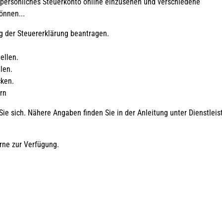
r persönliches Steuerkonto online einzusehen und verschiedene
önnen...
ng der Steuererklärung beantragen.
ellen.
len.
ken.
rn
n einem neuen Fenster geöffnet.
Sie sich. Nähere Angaben finden Sie in der Anleitung unter Dienstlei
rne zur Verfügung.