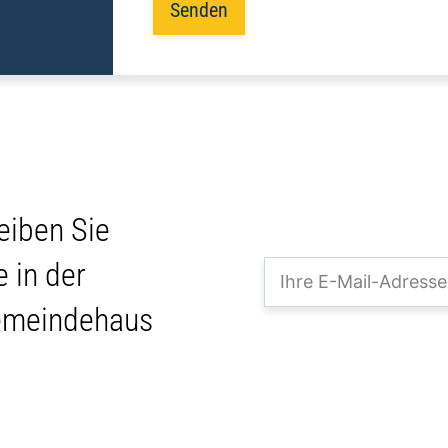
Senden
eiben Sie
 in der
emeindehaus