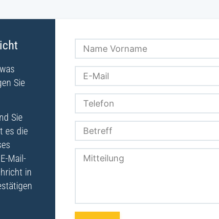
icht
twas
en Sie
nd Sie
t es die
ses
E-Mail-
hricht in
estätigen