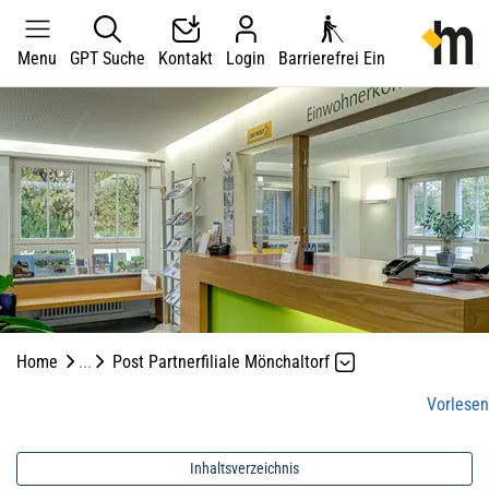
Kopfzeile
zur Starts
Menu
GPT Suche
Kontakt
Login
Barrierefrei Ein
Hauptnavigation
Hauptinhalt
zur Startseite
Direkt zur Hauptnavigation
Direkt zum Inhalt
Direkt zur Suche
Direkt zum Stichwortverzeichnis
Home
Post Partnerfiliale Mönchaltorf
Vorlesen
Inhaltsverzeichnis